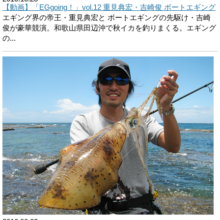
【動画】「EGgoing！」vol.12 重見典宏・吉崎俊 ボートエギング
エギング界の帝王・重見典宏と ボートエギングの先駆け・吉崎
俊が豪華競演。和歌山県田辺沖で秋イカを釣りまくる。エギング
の...