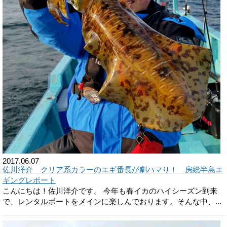
2017.06.07
佐川洋介 クリア系カラーのエギ番長が劇ハマり！ 房総半島エ
ギングレポート
こんにちは！佐川洋介です。 今年も春イカのハイシーズン到来
で、レンタルボートをメインに楽しんでおります。そんな中、...