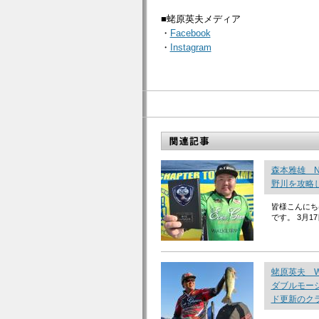
■蛯原英夫メディア
・
Facebook
・
Instagram
森本雅雄 N
野川を攻略
皆様こんにち
です。 3月1
蛯原英夫 W
ダブルモーシ
ド更新のク