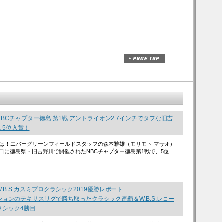
BCチャプター徳島 第1戦 アントライオン2.7インチでタフな旧吉
し5位入賞！
は！エバーグリーンフィールドスタッフの森本雅雄（モリモト マサオ）
7日に徳島県・旧吉野川で開催されたNBCチャプター徳島第1戦で、5位 ...
.B.S.カスミプロクラシック2019優勝レポート
ョンのテキサスリグで勝ち取ったクラシック連覇＆W.B.S.レコー
ラシック4勝目