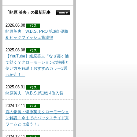
「蛯原 英夫」の最新記事
2026.06.08
蛯原英夫 W.B.S. PRO 第3戦 優勝
& ビッグフィッシュ賞獲得
2025.08.08
【YouTube】蛯原英夫「なぜ霞ヶ浦
で効く？クローモーションの性能と
使い方を解説！おすすめカラー3選
も紹介！」
2025.03.31
蛯原英夫 W.B.S.第1戦 4位入賞
2024.12.11
霞の豪腕・蛯原英夫クローモーショ
ン解説「今までのバックスライド系
ワームとは違う！」
2024.12.11