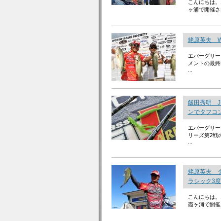
こんにちは。
ヶ浦で開催され
蛯原英夫 W
エバーグリー
メントの最終
...
飯田秀明 J
ンでタフコ
エバーグリー
リーズ第2戦
...
蛯原英夫 タ
ラシック3
こんにちは。
霞ヶ浦で開催さ