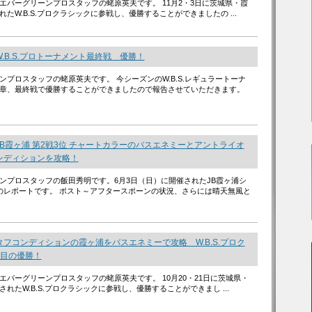
エバーグリーンプロスタッフの蛯原英夫です。 11月2・3日に茨城県・霞
たW.B.S.プロクラシックに参戦し、優勝することができましたの ...
.B.S.プロトーナメント最終戦 優勝！
ンプロスタッフの蛯原英夫です。 今シーズンのW.B.S.レギュラートーナ
章、最終戦で優勝することができましたので報告させていただきます。
B霞ヶ浦 第2戦3位 チャートカラーのバスエネミーとアントライオ
ンディションを攻略！
ンプロスタッフの飯田秀明です。6月3日（日）に開催されたJB霞ヶ浦シ
のレポートです。 ポスト～アフタースポーンの状況、さらには晴天無風と
フコンディションの霞ヶ浦をバスエネミーで攻略 W.B.S.プロク
度目の優勝！
エバーグリーンプロスタッフの蛯原英夫です。 10月20・21日に茨城県・
れたW.B.S.プロクラシックに参戦し、優勝することができまし ...