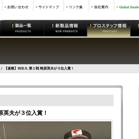
【速報】W.B.S. 第１戦 蛯原英夫が３位入賞！
 蛯原英夫が３位入賞！