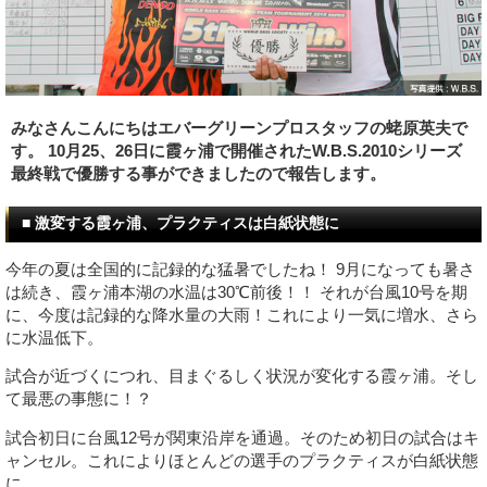
みなさんこんにちはエバーグリーンプロスタッフの蛯原英夫で
す。 10月25、26日に霞ヶ浦で開催されたW.B.S.2010シリーズ
最終戦で優勝する事ができましたので報告します。
■ 激変する霞ヶ浦、プラクティスは白紙状態に
今年の夏は全国的に記録的な猛暑でしたね！ 9月になっても暑さ
は続き、霞ヶ浦本湖の水温は30℃前後！！ それが台風10号を期
に、今度は記録的な降水量の大雨！これにより一気に増水、さら
に水温低下。
試合が近づくにつれ、目まぐるしく状況が変化する霞ヶ浦。そし
て最悪の事態に！？
試合初日に台風12号が関東沿岸を通過。そのため初日の試合はキ
ャンセル。これによりほとんどの選手のプラクティスが白紙状態
に。