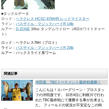
■タックルデータ
ロッド：
ヘラクレス HCSC-67MHR レッドマイスター
ライン：
バスザイル・マジックハードR 14lb
ルアー：
D-ZONE
3/8oz タンデムウイロー（#02ホワイトチャー
ト）
ロッド：ヘラクレス76H（プロト）
ライン：
バスザイル・マジックハードR 20lb
ルアー：バックスライド系ワーム
関連記事
沖田護、TBCトーナメント最終戦優勝！
こんにちは！エバーグリーン・プロスタッ
フの沖田護です。 10月4日に利根川で行わ
れたTBC最終戦にて優勝する事が出来まし
た。 フィールドの状況が不安定なこの時