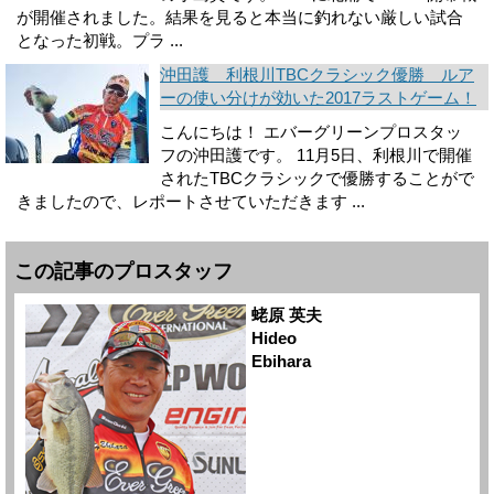
が開催されました。結果を見ると本当に釣れない厳しい試合
となった初戦。プラ ...
沖田護 利根川TBCクラシック優勝 ルア
ーの使い分けが効いた2017ラストゲーム！
こんにちは！ エバーグリーンプロスタッ
フの沖田護です。 11月5日、利根川で開催
されたTBCクラシックで優勝することがで
きましたので、レポートさせていただきます ...
この記事のプロスタッフ
蛯原 英夫
Hideo
Ebihara