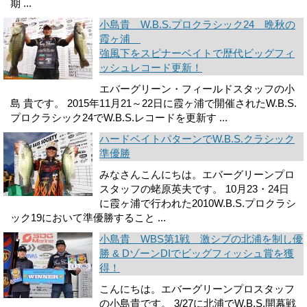
期 ...
小島貴 W.B.S.プロクラシック24 晩秋の
霞ヶ浦
強風下をスピナーベイトで歴代ビッグフィ
ッシュレコード更新！
エバーグリーン・フィールドスタッフの小
島 貴です。 2015年11月21～22日に霞ヶ浦で開催されたW.B.S.
プロクラシック24でW.B.S.レコードを更新す ...
ハードベイトパターンでW.B.S.クラシック
準優勝
みなさんこんにちは。エバーグリーンプロ
スタッフの蛯原英夫です。 10月23・24日
に霞ヶ浦で行われた2010W.B.S.プロクラシ
ック19において準優勝すること ...
小島貴 WBS第1戦 激シブの北浦を制し優
勝 & DゾーンDIでビッグフィッシュ賞を獲
得！
こんにちは。エバーグリーンプロスタッフ
の小島貴です。 3/27に北浦でW.B.S.開幕戦