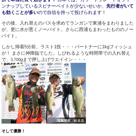
ンナップしているスピナーベイトが少ないせいか、
先行者がいて
も効くことが多い
ので自信を持って投げられます！
その後、入れ替えのバスを求めてランガンで東浦をまわりました
が、更に水が悪くノーバイト。さらに西浦もまわったもののノー
バイト。
しかし帰着5分前、ラスト1投・・・パートナーに1kgフィッシュ
が！ まさに神降臨でした。しびれるような時間帯での入れ替え
で、
gまで押し上げウエイイン・・・
3,700
そして優勝！