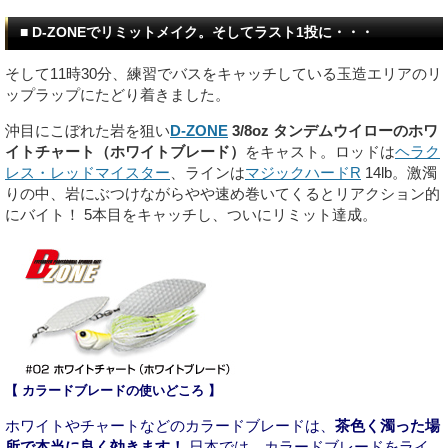
■ D-ZONEでリミットメイク。そしてラスト1投に・・・
そして11時30分、練習でバスをキャッチしている玉造エリアのリ
ップラップにたどり着きました。
沖目にこぼれた岩を狙い
D-ZONE
3/8oz タンデムウイローのホワ
イトチャート（ホワイトブレード）
をキャスト。ロッドは
ヘラク
レス・レッドマイスター
、ラインは
マジックハードR
14lb。激濁
りの中、岩にぶつけながらやや速め巻いてくるとリアクション的
にバイト！ 5本目をキャッチし、ついにリミット達成。
【 カラードブレードの使いどころ 】
ホワイトやチャートなどのカラードブレードは、
茶色く濁った場
所で本当に良く効きます！
日本では、カラードブレードをライ