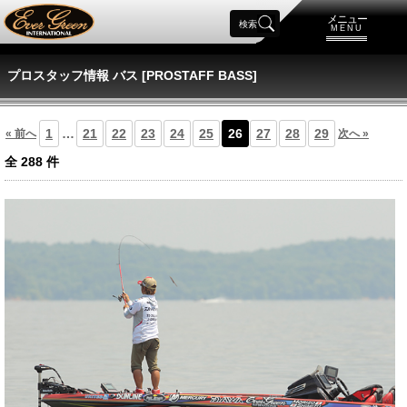
メニュー
検索
MENU
プロスタッフ情報 バス [PROSTAFF BASS]
1
…
21
22
23
24
25
26
27
28
29
« 前へ
次へ »
全
288
件