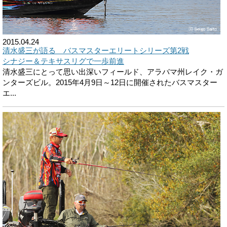
2015.04.24
清水盛三が語る バスマスターエリートシリーズ第2戦
シナジー＆テキサスリグで一歩前進
清水盛三にとって思い出深いフィールド、アラバマ州レイク・ガ
ンターズビル。2015年4月9日～12日に開催されたバスマスター
エ...