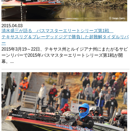
2015.04.03
清水盛三が語る バスマスターエリートシリーズ第1戦
テキサスリグ＆ブレーデッドジグで勝負した超難解タイダルリバ
ー
2015年3月19～22日、テキサス州とルイジアナ州にまたがるサビ
ーンリバーで2015年バスマスターエリートシリーズ第1戦が開
幕。...