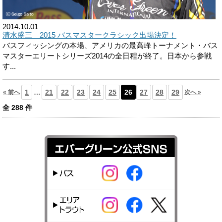
2014.10.01
清水盛三 2015 バスマスタークラシック出場決定！
バスフィッシングの本場、アメリカの最高峰トーナメント・バス
マスターエリートシリーズ2014の全日程が終了。日本から参戦
す...
1
…
21
22
23
24
25
26
27
28
29
« 前へ
次へ »
全
288
件