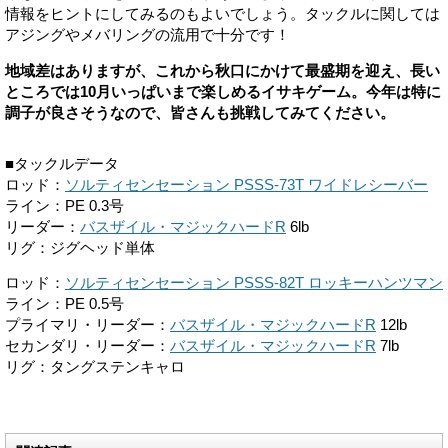
情報をヒントにしてみるのもよいでしょう。タックルに関しては
アジングやメバリングの流用で十分です！
地域差はありますが、これから秋口にかけて最盛期を迎え、長い
ところでは10月いっぱいまで楽しめるイサキゲーム。今年は特に
調子が良さそうなので、皆さんも挑戦してみてください。
■タックルデータ
ロッド：
ソルティセンセーション PSSS-73T ワイドレシーバー
ライン：PE 0.3号
リーダー：
バスザイル・マジックハードR
6lb
リグ：ジグヘッド単体
ロッド：
ソルティセンセーション PSSS-82T ロッキーハンツマン
ライン：PE 0.5号
プライマリ・リーダー：
バスザイル・マジックハードR
12lb
セカンダリ・リーダー：
バスザイル・マジックハードR
7lb
リグ：タングステンキャロ