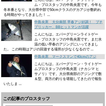
ム・プロスタッフの中島央憲です。今年も
冬本番となり、大分県中部で50cmクラスのデカアジが数釣れ
る時期がやってきました！ ...
中島央憲 大分南部 早春アジ好調！ プチ
プリッカー、BBヒットマンが活躍
こんにちは。エバーグリーンライトゲー
ム・プロスタッフの中島央憲です。まだ水
温の低い早春のアジングにいってきまし
た。 この時期はアジの回遊する場所が少なくなるので ...
中島央憲 マークスマンで40cmのアジ
こんにちは。エバーグリーン・ライトゲー
ムプロスタッフの中島央憲（ナカシマ ヒ
サノリ）です。大分県南部のアジングで数
＆型、両方の釣りを堪能してきたので報告
いたしま ...
この記事のプロスタッフ