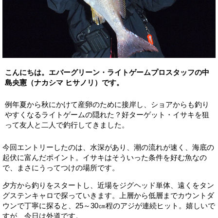
こんにちは。エバーグリーン・ライトゲームプロスタッフの中
島央憲（ナカシマ ヒサノリ）です。
例年夏から秋にかけて産卵のために接岸し、ショアからも釣り
やすくなるライトゲームの隠れた？好ターゲット・イサキを狙
って友人と二人で釣行してきました。
今回エントリーしたのは、水深があり、潮の流れが速く、海底の
起伏に富んだポイント。イサキはそういった条件を好む魚なの
で、まさにうってつけの場所です。
夕方から釣りをスタートし、近場をジグヘッド単体、遠くをタン
グステンキャロで探っていきます。上層から低層までカウントダ
ウンで丁寧に探ると、25～30㎝程のアジが連続ヒット。嬉しいで
すが、今日は外道です。