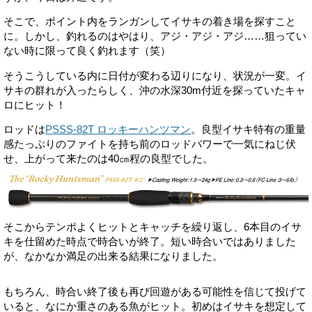
そこで、ポイント内をランガンしてイサキの着き場を探すこと
に。しかし、釣れるのはやはり、アジ・アジ・アジ……狙ってい
ない時に限って良く釣れます（笑）
そうこうしている内に日付が変わる辺りになり、状況が一変。イ
サキの群れが入ったらしく、沖の水深30m付近を探っていたキャ
ロにヒット！
ロッドは
PSSS-82T ロッキーハンツマン
。良型イサキ特有の重量
感たっぷりのファイトを持ち前のロッドパワーで一気にねじ伏
せ、上がって来たのは40㎝程の良型でした。
そこからテンポよくヒットとキャッチを繰り返し、6本目のイサ
キを仕留めた時点で時合いが終了。短い時合いではありました
が、なかなか満足の出来る結果になりました。
もちろん、時合い終了後も再び回遊がある可能性を信じて投げて
いると、なにか重さのある魚がヒット。初めはイサキを想定して