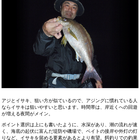
アジとイサキ、狙い方が似ているので、アジングに慣れている人
ならイサキは狙いやすいと思います。時間帯は、岸近くへの回遊
が増える夜間がメイン。
ポイント選択は上にも書いたように、水深があり、潮の流れが速
く、海底の起伏に富んだ堤防や磯場で、ベイトの接岸や外灯の灯
りなど、イサキを留める要素があるとより有望。餌釣りでの釣果