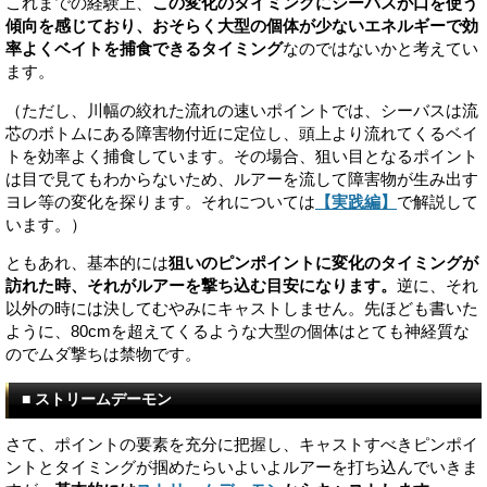
これまでの経験上、
この変化のタイミングにシーバスが口を使う
傾向を感じており、おそらく大型の個体が少ないエネルギーで効
率よくベイトを捕食できるタイミング
なのではないかと考えてい
ます。
（ただし、川幅の絞れた流れの速いポイントでは、シーバスは流
芯のボトムにある障害物付近に定位し、頭上より流れてくるベイ
トを効率よく捕食しています。その場合、狙い目となるポイント
は目で見てもわからないため、ルアーを流して障害物が生み出す
ヨレ等の変化を探ります。それについては
【実践編】
で解説して
います。）
ともあれ、基本的には
狙いのピンポイントに変化のタイミングが
訪れた時、それがルアーを撃ち込む目安になります。
逆に、それ
以外の時には決してむやみにキャストしません。先ほども書いた
ように、80cmを超えてくるような大型の個体はとても神経質な
のでムダ撃ちは禁物です。
■ ストリームデーモン
さて、ポイントの要素を充分に把握し、キャストすべきピンポイ
ントとタイミングが掴めたらいよいよルアーを打ち込んでいきま