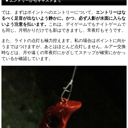
■ エントリーからキャストまで
では、まずはポイントへのエントリーについて。
エントリーはな
るべく足音が出ないよう静かに。かつ、必ず人影が水面に入らな
いよう注意を払います。
これは、デイゲームでもナイトゲームで
も同じ。月明かりだけでも影はできますし、常夜灯もそうです。
また、ライトの点灯も極力控えます。私の場合はポイントに向か
うまではつけますが、あとはほとんど点灯しません。ルアー交換
時などは、月や遠くの常夜灯にかざしてスナップが確実にかかっ
ているか確認しています。