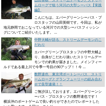
山田英樹 ストリームデーモンとストリー
ムローグで狙う河川の大型シーバス【実践
編】
こんにちは。エバーグリーンシーバス・プ
ロスタッフの山田英樹です。今回は、私が
地元静岡でおこなっている河川での大型シーバスフィッシン
グについてご紹介いたします。 ...
中野大輔が語る、ストリームデーモンのこ
だわり
エバーグリーンプロスタッフの中野大輔よ
り、自身がこだわり抜いたストリームデー
モンでの釣果が届きました。メインフィー
ルドである最上川で今季一号目の90アップ！！今 ...
数野達也 東京湾ボートシーバス ストリ
ームローグとグランフューリーの組み合わ
せで良型連発！！
ご無沙汰しております。エバーグリーンシ
ーバス・プロスタッフの数野達也です！
横浜沖のボートゲームで良い釣りができたのでレポートした