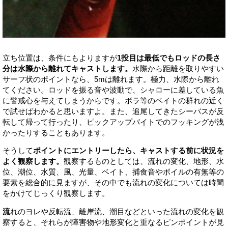
立ち位置は、条件にもよりますが
1投目は最低でもロッドの長さ
分は水際から離れてキャストします。
水際から距離を取りやすい
サーフ状のポイントなら、5mは離れます。極力、水際から離れ
てください。ロッドを振る音や波動で、シャローに差している魚
に警戒心を与えてしまうからです。ボラ等のベイトの群れの近く
で試せばわかると思いますよ。また、追尾してきたシーバスが反
転して帰って行ったり、ピックアップバイトでのフッキングが浅
かったりすることもあります。
そうして
ポイントにエントリーしたら、キャストする前に状況を
よく観察します。
観察するものとしては、流れの変化、地形、水
位、潮位、水質、風、光量、ベイト、捕食音やボイルの有無等の
要素を総合的に見ますが、その中でも流れの変化については時間
をかけてじっくり観察します。
流
れのヨレや反転流、離岸流、潮目などといった流れの変化を観
察すると、それらが障害物や地形変化と重なるピンポイントが見