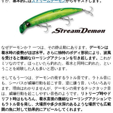
すが、
基本的には
ストリームデーモン
からキャストします。
なぜデーモンか？ 一つは、その静止動にあります。
デーモンは
着水時の姿勢がほぼ水平。さらに独特のボディ形状により、波風
を受けると微細なローリングアクションを引き起します。
これが
ミソなのです。ほっといたら釣れた、着水と同時に釣れた、とい
うことを経験した人も多いと思います。
そしてもう一つは、デーモンの発するラトル音です。ラトル音に
も、シーバスが威嚇行動を起こす音、逆に嫌う音、いろいろあり
ます。理由はわかりませんが、デーモンの発するチックタック音
は、威嚇行動を起こしやすい音色のようです。
リトリーブ時やド
リフト時はもちろん、着水直後の微細なローリングアクションで
もラトル音を発し、大場所や多少水深のあるような場所でも広範
囲の魚に対して効果的にアピールしてくれます。