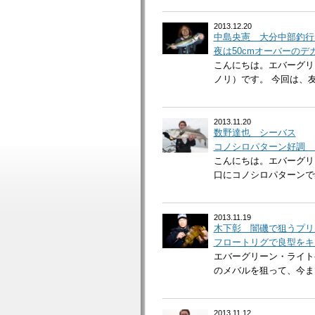
2013.12.20
中島央憲 大分中部釣行
夜は50cmオーバーのデ
こんにちは。エバーグリ
ノリ）です。 今回は、友人
2013.11.20
数野達也 シーバス
コノシロパターン好調 
こんにちは。エバーグリ
口にコノシロパターンで釣
2013.11.19
木下彰 闇磯で狙うプリ
フロートリグで良型をキ
エバーグリーン・ライト
のメバルを狙って、今まで
2013.11.12