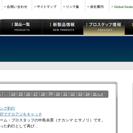
…
29
1
24
25
26
27
28
30
31
32
33
34
次へ »
ング釣行
択でデカアジをキャッチ
ーム・プロスタッフの中島央憲（ナカシマ ヒサノリ）です。
た釣行として再び...