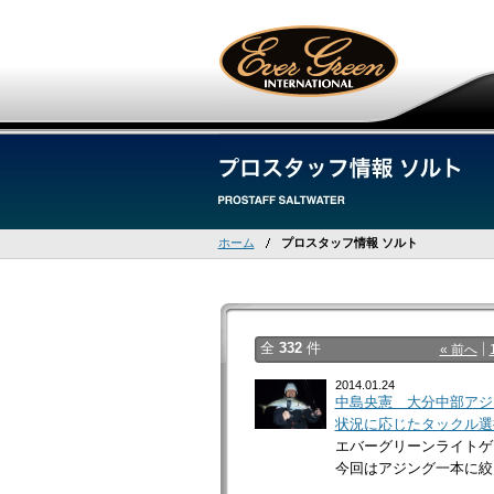
ホーム
プロスタッフ情報 ソルト
全
332
件
« 前へ
2014.01.24
中島央憲 大分中部アジ
状況に応じたタックル選
エバーグリーンライトゲ
今回はアジング一本に絞っ