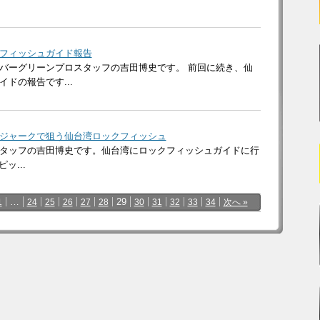
フィッシュガイド報告
バーグリーンプロスタッフの吉田博史です。 前回に続き、仙
ドの報告です...
ジャークで狙う仙台湾ロックフィッシュ
タッフの吉田博史です。仙台湾にロックフィッシュガイドに行
ッ...
…
29
1
24
25
26
27
28
30
31
32
33
34
次へ »