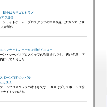
 日中はカサゴ＆ヒラメ
カアジ連発！
ーンライトゲーム・プロスタッフの中島央憲（ナカシマ ヒサ
が製作...
エスフラットのテールは断然イエロー！
ーン・シーバスプロスタッフの数野達也です。 再び多摩川河
行してきました...
スポーン直前のメバル
ャッチ！
ゲームプロスタッフの木下彰です。 今回はプリスポーン直前
ナイトでは訪れ...