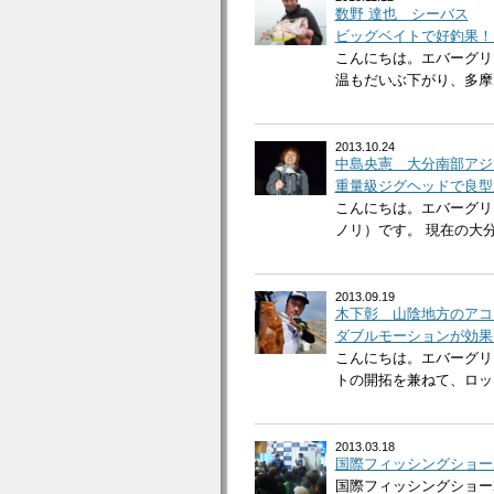
数野 達也 シーバス
ビッグベイトで好釣果
こんにちは。エバーグリ
温もだいぶ下がり、多摩川
2013.10.24
中島央憲 大分南部アジ
重量級ジグヘッドで良型
こんにちは。エバーグリ
ノリ）です。 現在の大分県
2013.09.19
木下彰 山陰地方のアコ
ダブルモーションが効果
こんにちは。エバーグリ
トの開拓を兼ねて、ロック
2013.03.18
国際フィッシングショー
国際フィッシングショー