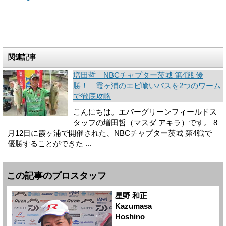
関連記事
増田哲 NBCチャプター茨城 第4戦 優
勝！ 霞ヶ浦のエビ喰いバスを2つのワーム
で徹底攻略
こんにちは。エバーグリーンフィールドス
タッフの増田哲（マスダ アキラ）です。 8
月12日に霞ヶ浦で開催された、NBCチャプター茨城 第4戦で
優勝することができた ...
この記事のプロスタッフ
星野 和正
Kazumasa
Hoshino