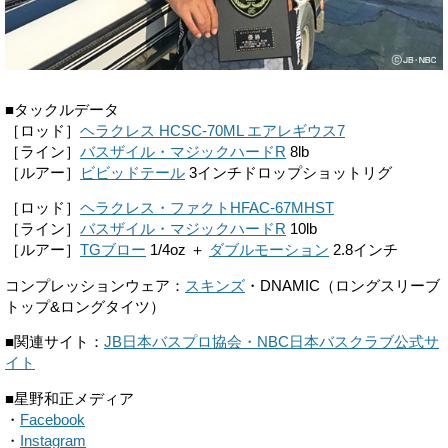
■タックルデータ
［ロッド］
ヘラクレス HCSC-70ML エアレギウス7
［ライン］
バスザイル・マジックハードR
8lb
［ルアー］
ビビッドテール
3インチドロップショットリグ
［ロッド］
ヘラクレス・ファクトHFAC-67MHST
［ライン］
バスザイル・マジックハードR
10lb
［ルアー］
TGブロー
1/4oz ＋
ダブルモーション
2.8インチ
コンプレッションウェア：
スキンズ
・DNAMIC（ロングスリーブ
トップ&ロングタイツ）
■関連サイト：
JB日本バスプロ協会・NBC日本バスクラブ公式サ
イト
■星野和正メディア
・
Facebook
・
Instagram