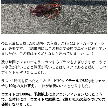
今回も最低目標は5位以内への入賞。これにはキッカーフィッシ
ュが必要です。（結果的にはこの時点で優勝ウエイトに達してい
ましたが、この時は全く足りないと思っていました…。）
残り時間はシャローをランガンするプランもよぎりますが、やは
り水位が低いことと気圧が高いことはリスクであると感じ、この
ポイントをやりきることに。
ラスト1時間を切ったところで、
ビビッドテールで850gをキャッ
チし100gの入れ替え。
これが最後のバスとなりました。
ウエイトは3,080g。予想以上にタフコンディションだったよう
で、全体的にローウエイトな結果に。2位と410gの差をつけての
優勝となりました。