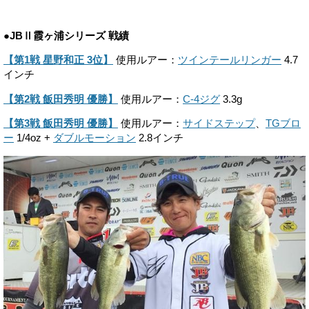
●JBⅡ霞ヶ浦シリーズ 戦績
【第1戦 星野和正 3位】
使用ルアー：
ツインテールリンガー
4.7
インチ
【第2戦 飯田秀明 優勝】
使用ルアー：
C-4ジグ
3.3g
【第3戦 飯田秀明 優勝】
使用ルアー：
サイドステップ
、
TGブロ
ー
1/4oz +
ダブルモーション
2.8インチ