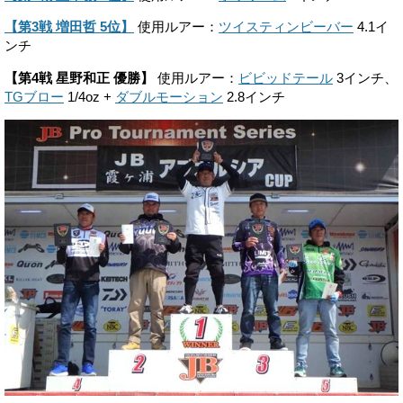
【第3戦 増田哲 5位】
使用ルアー：
ツイスティンビーバー
4.1イ
ンチ
【第4戦 星野和正 優勝】
使用ルアー：
ビビッドテール
3インチ、
TGブロー
1/4oz +
ダブルモーション
2.8インチ