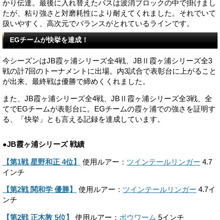
かり伝達。最後に入れ替えたバスは波消ブロックの中で掛けまし
たが、粘り強さと対磨耗性により耐えてくれました。それでいて
扱いやすく、高次元でバランスがとれているラインです。
EGチームが快挙を達成！
今シーズンはJB霞ヶ浦シリーズ全4戦、JBⅡ霞ヶ浦シリーズ全3
戦の計7回のトーナメントに出場。内3試合で表彰台に上がること
が出来、最終戦は優勝で締めくくれました。
また、JB霞ヶ浦シリーズ全4戦、JBⅡ霞ヶ浦シリーズ全3戦、全
てでEGチームが表彰台に。EGチームの霞ヶ浦での強さを証明す
る、「快挙」とも言える記録を達成しています。
●JB霞ヶ浦シリーズ 戦績
【第1戦 星野和正 4位】
使用ルアー：
ツインテールリンガー
4.7
インチ
【第2戦 関和学 優勝】
使用ルアー：
ツインテールリンガー
4.7イ
ンチ
【第2戦 正木敦 5位】
使用ルアー：
ボウワーム
5インチ