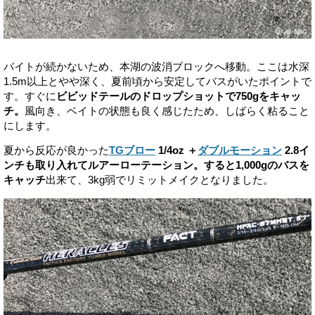
バイトが続かないため、本湖の波消ブロックへ移動。ここは水深
1.5m以上とやや深く、夏前頃から安定してバスがいたポイントで
す。すぐに
ビビッドテールのドロップショットで750gをキャッ
チ。
風向き、ベイトの状態も良く感じたため、しばらく粘ること
にします。
夏から反応が良かった
TGブロー
1/4oz ＋
ダブルモーション
2.8イ
ンチも取り入れてルアーローテーション。すると1,000gのバスを
キャッチ
出来て、3kg弱でリミットメイクとなりました。