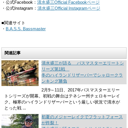
・公式Facebook：
清水盛三Official Facebookページ
・公式Instagram：
清水盛三Official Instagramページ
■関連サイト
・
B.A.S.S. Bassmaster
関連記事
清水盛三が語る バスマスターエリートシ
リーズ第1戦
冬のハイランドリザーバーでシャロークラ
ンキング勝負
2月9～11日、2017年バスマスターエリー
トシリーズが開幕。初戦の舞台はテネシー州チェロキーレイ
ク。極寒のハイランドリザーバーという厳しい状況で清水が
とった戦 ...
初夏のメジャーレイクでフラットフォース
が炸裂！