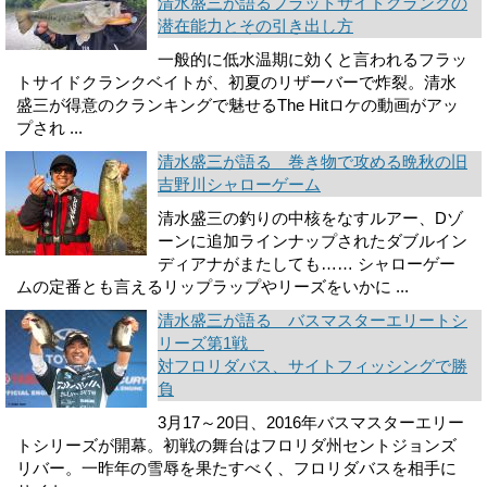
清水盛三が語るフラットサイドクランクの
潜在能力とその引き出し方
一般的に低水温期に効くと言われるフラッ
トサイドクランクベイトが、初夏のリザーバーで炸裂。清水
盛三が得意のクランキングで魅せるThe Hitロケの動画がアッ
プされ ...
清水盛三が語る 巻き物で攻める晩秋の旧
吉野川シャローゲーム
清水盛三の釣りの中核をなすルアー、Dゾ
ーンに追加ラインナップされたダブルイン
ディアナがまたしても…… シャローゲー
ムの定番とも言えるリップラップやリーズをいかに ...
清水盛三が語る バスマスターエリートシ
リーズ第1戦
対フロリダバス、サイトフィッシングで勝
負
3月17～20日、2016年バスマスターエリー
トシリーズが開幕。初戦の舞台はフロリダ州セントジョンズ
リバー。一昨年の雪辱を果たすべく、フロリダバスを相手に