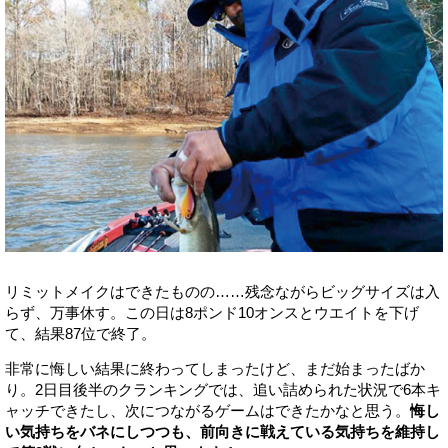
リミットメイクはできたものの……残念ながらビッグサイズは入
らず、万事休す。この日は8ポンド10オンスとウエイトを下げ
て、結果87位で終了。
非常に悔しい結果に終わってしまったけど、まだ始まったばか
り。2日目後半のクランキングでは、追い詰められた状況で6本キ
ャッチできたし、次につながるゲームはできたかなと思う。
悔し
い気持ちをバネにしつつも、前向きに戦えている気持ちを維持し