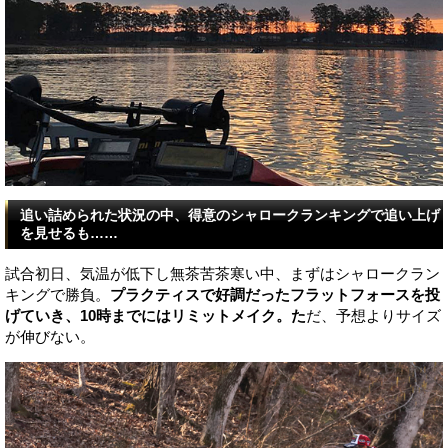
追い詰められた状況の中、得意のシャロークランキングで追い上げ
を見せるも……
試合初日、気温が低下し無茶苦茶寒い中、まずはシャロークラン
キングで勝負。
プラクティスで好調だったフラットフォースを投
げていき、10時までにはリミットメイク。た
だ、予想よりサイズ
が伸びない。