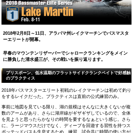
2018年2月8日～11日、アラバマ州レイクマーチンでバスマスタ
ーエリートが開幕。
早春のマウンテンリザーバーでシャロークランキングをメイン
に勝負した清水盛三が、その戦いを振り返ります。
プリスポーン、低水温期のフラットサイドクランクベイトで好感触
のプラクティス
2018年バスマスターエリート初戦のレイクマーチンは初めて釣り
をするレイクだった。プラクティスは直前の公式練習のみ。
事前に地図を見ている限り、湖の規模はそんなに大きくないが複
数のアームがあり、さらに湖岸線がギザギザしているので、全体
を見ようと思ったらかなりの時間を要するなぁという感じ。さら
に、ラージマウスだけでなく、ディープを回遊する習性を持つス
ポッテッドバスも生息するため、練習、試合共に時間の使い方が