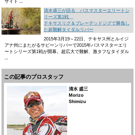
サイト ...
清水盛三が語る バスマスターエリートシ
リーズ第1戦
テキサスリグ＆ブレーデッドジグで勝負し
た超難解タイダルリバー
2015年3月19～22日、テキサス州とルイジ
アナ州にまたがるサビーンリバーで2015年バスマスターエリ
ートシリーズ第1戦が開幕。超広大で難解、激タフなタイダル
...
この記事のプロスタッフ
清水 盛三
Morizo
Shimizu