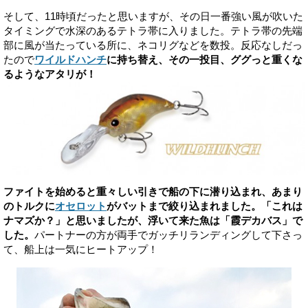
そして、11時頃だったと思いますが、その日一番強い風が吹いた
タイミングで水深のあるテトラ帯に入りました。テトラ帯の先端
部に風が当たっている所に、ネコリグなどを数投。反応なしだっ
たので
ワイルドハンチ
に持ち替え、その一投目、ググっと重くな
るようなアタリが！
ファイトを始めると重々しい引きで船の下に潜り込まれ、あまり
のトルクに
オセロット
がバットまで絞り込まれました。「これは
ナマズか？」と思いましたが、浮いて来た魚は「霞デカバス」で
した。
パートナーの方が両手でガッチリランディングして下さっ
て、船上は一気にヒートアップ！