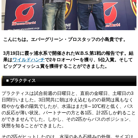
こんにちは。エバーグリーン・プロスタッフの小島貴です。
3月19日に霞ヶ浦水系で開催されたW.B.S.第1戦の報告です。結
果は
ワイルドハンチ
で2キロオーバーを獲り、5位入賞。そして
ビッグフィッシュ賞を獲得することができました。
■ プラクティス
プラクティスは試合前週の日曜日と、直前の金曜日、土曜日の3
日間行いました。3日間共に朝は冷え込むものの昼間は風もなく
穏やかな春の陽気でしたが、水温はまだ8～10℃程と低く、バス
の反応が薄い状況。パートナーの方と各1匹、計2匹しか釣ること
ができませんでした。しかし、その2匹からバスのポジション、
状態を知ることができました。
その2匹がヒットしたのは、水深のある石積みの外側。サイズは