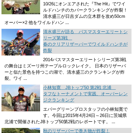
10/26にオンエアされた『The Hit』でワイ
ルドハンチのカバークランキングが炸裂！
清水盛三が日吉ダムの立木群を攻め50cm
オーバー×2 他をワイルドハン ...
清水盛三が語る バスマスターエリートシ
リーズ第3戦
春のクリアリザーバーでワイルドハンチが
炸裂
2014バスマスターエリートシリーズ第3戦
の舞台はミズーリ州テーブルロックレイク。 日本のリザーバ
ーと似た景色を持つこの湖で、清水盛三のクランキングが炸
裂。ワイ ...
小林知寛 JBトップ50 第2戦 北浦
タフなトーナメントで実践、オーバーレン
ジクランキング
エバーグリーンプロスタッフの小林知寛で
す。今回は2015年4月24日～26日に茨城県
北浦で開催されたJBトップ50第2戦のレポートです。 ...
秋のリザーバーで巻き物が炸裂！