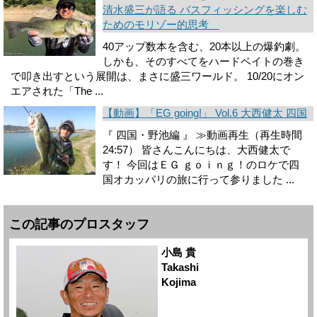
清水盛三が語る バスフィッシングを楽しむ
ためのモリゾー的思考
40アップ数本を含む、20本以上の爆釣劇。
しかも、そのすべてをハードベイトの巻き
で叩き出すという展開は、まさに盛三ワールド。 10/20にオン
エアされた「The ...
【動画】「EG going!」 Vol.6 大西健太 四国
『 四国・野池編 』 ≫動画再生（再生時間
24:57） 皆さんこんにちは、大西健太で
す！ 今回はＥＧ ｇｏｉｎｇ！のロケで四
国オカッパリの旅に行って参りました ...
この記事のプロスタッフ
小島 貴
Takashi
Kojima