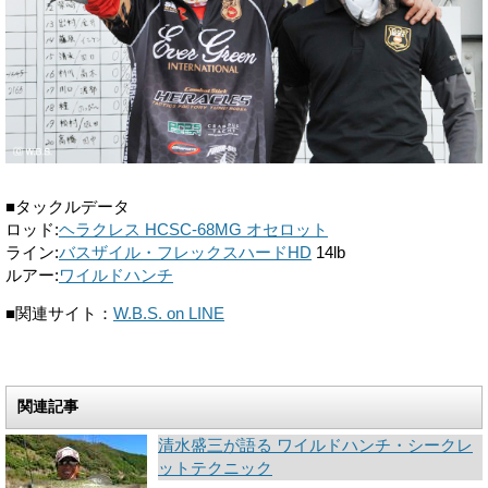
■タックルデータ
ロッド:
ヘラクレス HCSC-68MG オセロット
ライン:
バスザイル・フレックスハードHD
14lb
ルアー:
ワイルドハンチ
■関連サイト：
W.B.S. on LINE
関連記事
清水盛三が語る ワイルドハンチ・シークレ
ットテクニック