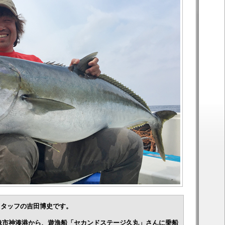
スタッフの吉田博史です。
県宗像市神湊港から、遊漁船「セカンドステージ久丸」さんに乗船