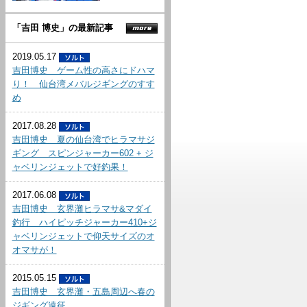
「吉田 博史」の最新記事
2019.05.17
吉田博史 ゲーム性の高さにドハマ
り！ 仙台湾メバルジギングのすす
め
2017.08.28
吉田博史 夏の仙台湾でヒラマサジ
ギング スピンジャーカー602 + ジ
ャベリンジェットで好釣果！
2017.06.08
吉田博史 玄界灘ヒラマサ&マダイ
釣行 ハイピッチジャーカー410+ジ
ャベリンジェットで仰天サイズのオ
オマサが！
2015.05.15
吉田博史 玄界灘・五島周辺へ春の
ジギング遠征