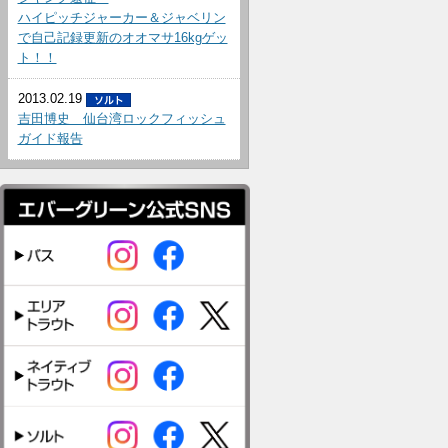
ハイピッチジャーカー＆ジャベリン
で自己記録更新のオオマサ16kgゲッ
ト！！
2013.02.19
吉田博史 仙台湾ロックフィッシュ
ガイド報告