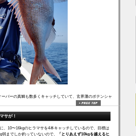
mオーバーの真鯛も数多くキャッチしていて、玄界灘のポテンシャ
オマサが！
、10〜16kgのヒラマサを4本キャッチしているので、目標は
kg弱までしか釣っていないので、
「とりあえず10kgを越えるヒ