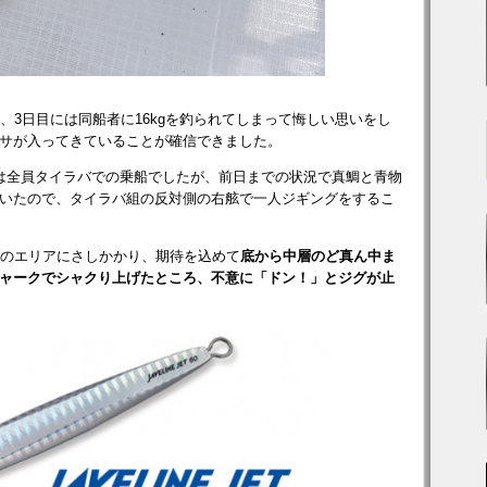
、3日目には同船者に16kgを釣られてしまって悔しい思いをし
サが入ってきていることが確信できました。
は全員タイラバでの乗船でしたが、前日までの状況で真鯛と青物
いたので、タイラバ組の反対側の右舷で一人ジギングをするこ
m弱のエリアにさしかかり、期待を込めて
底から中層のど真ん中ま
ャークでシャクり上げたところ、不意に「ドン！」とジグが止