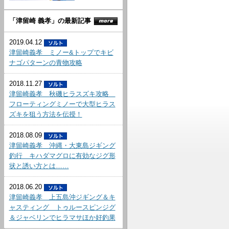
「津留崎 義孝」の最新記事
2019.04.12
津留崎義孝 ミノー&トップでキビ
ナゴパターンの青物攻略
2018.11.27
津留崎義孝 秋磯ヒラスズキ攻略
フローティングミノーで大型ヒラス
ズキを狙う方法を伝授！
2018.08.09
津留崎義孝 沖縄・大東島ジギング
釣行 キハダマグロに有効なジグ形
状と誘い方とは……
2018.06.20
津留崎義孝 上五島沖ジギング＆キ
ャスティング トゥルースピンジグ
＆ジャベリンでヒラマサほか好釣果