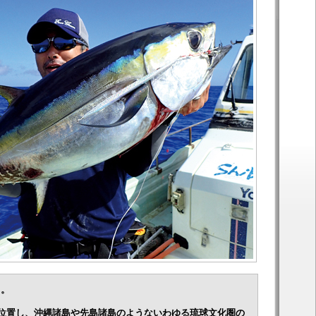
る。
に位置し、沖縄諸島や先島諸島のようないわゆる琉球文化圏の