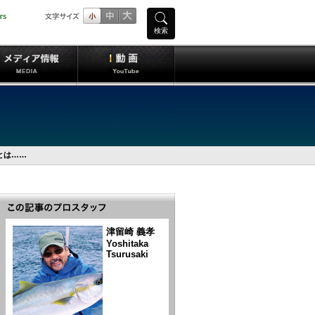
検索
とは……
津留崎 義孝
Yoshitaka
Tsurusaki