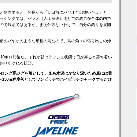
と到着すると、船長から「５日前にパヤオ全部抜いたよ」と
ッシングでは、パヤオ（人工漁礁）周りでの釣果が全体の内で
ので残念ではあるが、まあ仕方ないわけで、自分の釣りを展開
然のパヤオのような形相の島なので、島の角々の張り出しの沖
は10キロ前後だ。それが朝はラッシュ状態で日が昇ると落ち着い
釣りあぐねる状態。
どのロング系ジグを落として、まあ水深はかなり深いため底には着
～150m程度落としてワンピッチでハイピッチジャークするだけ