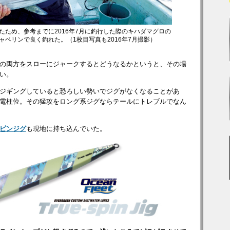
たため、参考までに2016年7月に釣行した際のキハダマグロの
ベリンで良く釣れた。（1枚目写真も2016年7月撮影）
の両方をスローにジャークするとどうなるかというと、その場
い。
ジギングしていると恐ろしい勢いでジグがなくなることがあ
電柱位。その猛攻をロング系ジグならテールにトレブルでなん
ピンジグ
も現地に持ち込んでいた。