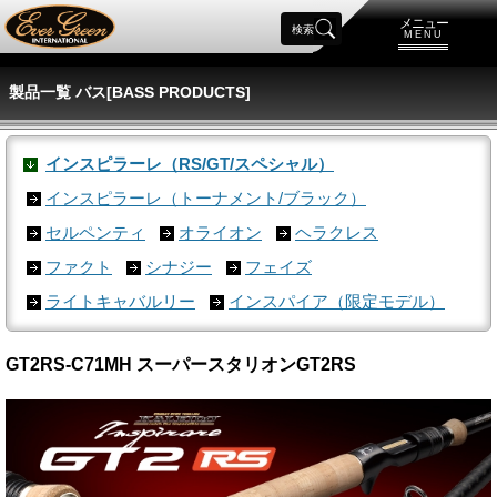
メニュー
検索
MENU
製品一覧 バス[BASS PRODUCTS]
インスピラーレ（RS/GT/スペシャル）
インスピラーレ（トーナメント/ブラック）
セルペンティ
オライオン
ヘラクレス
ファクト
シナジー
フェイズ
ライトキャバルリー
インスパイア（限定モデル）
GT2RS-C71MH スーパースタリオンGT2RS