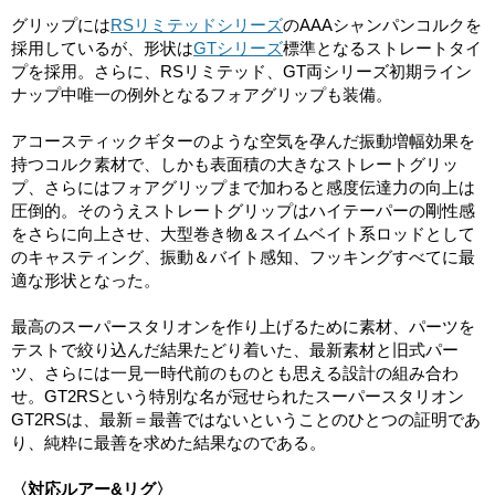
グリップには
RSリミテッドシリーズ
のAAAシャンパンコルクを
採用しているが、形状は
GTシリーズ
標準となるストレートタイ
プを採用。さらに、RSリミテッド、GT両シリーズ初期ライン
ナップ中唯一の例外となるフォアグリップも装備。
アコースティックギターのような空気を孕んだ振動増幅効果を
持つコルク素材で、しかも表面積の大きなストレートグリッ
プ、さらにはフォアグリップまで加わると感度伝達力の向上は
圧倒的。そのうえストレートグリップはハイテーパーの剛性感
をさらに向上させ、大型巻き物＆スイムベイト系ロッドとして
のキャスティング、振動＆バイト感知、フッキングすべてに最
適な形状となった。
最高のスーパースタリオンを作り上げるために素材、パーツを
テストで絞り込んだ結果たどり着いた、最新素材と旧式パー
ツ、さらには一見一時代前のものとも思える設計の組み合わ
せ。GT2RSという特別な名が冠せられたスーパースタリオン
GT2RSは、最新＝最善ではないということのひとつの証明であ
り、純粋に最善を求めた結果なのである。
〈対応ルアー&リグ〉