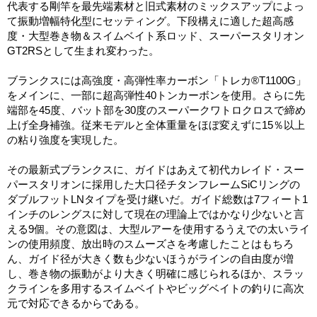
代表する剛竿を最先端素材と旧式素材のミックスアップによっ
て振動増幅特化型にセッティング。下段構えに適した超高感
度・大型巻き物＆スイムベイト系ロッド、スーパースタリオン
GT2RSとして生まれ変わった。
ブランクスには高強度・高弾性率カーボン「トレカ®T1100G」
をメインに、一部に超高弾性40トンカーボンを使用。さらに先
端部を45度、バット部を30度のスーパークワトロクロスで締め
上げ全身補強。従来モデルと全体重量をほぼ変えずに15％以上
の粘り強度を実現した。
その最新式ブランクスに、ガイドはあえて初代カレイド・スー
パースタリオンに採用した大口径チタンフレームSiCリングの
ダブルフットLNタイプを受け継いだ。ガイド総数は7フィート1
インチのレングスに対して現在の理論上ではかなり少ないと言
える9個。その意図は、大型ルアーを使用するうえでの太いライ
ンの使用頻度、放出時のスムーズさを考慮したことはもちろ
ん、ガイド径が大きく数も少ないほうがラインの自由度が増
し、巻き物の振動がより大きく明確に感じられるほか、スラッ
クラインを多用するスイムベイトやビッグベイトの釣りに高次
元で対応できるからである。