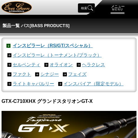
メニュー
検索
MENU
製品一覧 バス[BASS PRODUCTS]
インスピラーレ（RS/GT/スペシャル）
インスピラーレ（トーナメント/ブラック）
セルペンティ
オライオン
ヘラクレス
ファクト
シナジー
フェイズ
ライトキャバルリー
インスパイア（限定モデル）
GTX-C710XHX グランドスタリオンGT-X