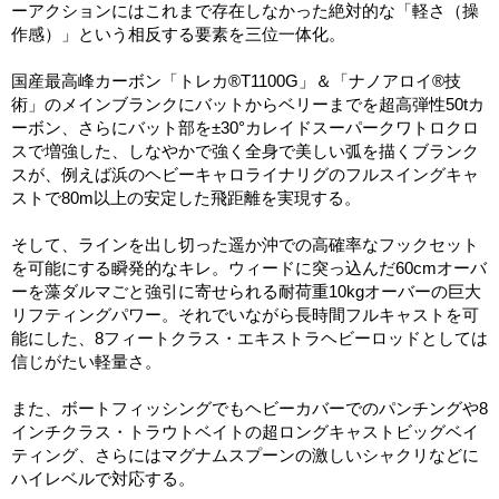
ーアクションにはこれまで存在しなかった絶対的な「軽さ（操
作感）」という相反する要素を三位一体化。
国産最高峰カーボン「トレカ®T1100G」＆「ナノアロイ®技
術」のメインブランクにバットからベリーまでを超高弾性50tカ
ーボン、さらにバット部を±30°カレイドスーパークワトロクロ
スで増強した、しなやかで強く全身で美しい弧を描くブランク
スが、例えば浜のヘビーキャロライナリグのフルスイングキャ
ストで80m以上の安定した飛距離を実現する。
そして、ラインを出し切った遥か沖での高確率なフックセット
を可能にする瞬発的なキレ。ウィードに突っ込んだ60cmオーバ
ーを藻ダルマごと強引に寄せられる耐荷重10kgオーバーの巨大
リフティングパワー。それでいながら長時間フルキャストを可
能にした、8フィートクラス・エキストラヘビーロッドとしては
信じがたい軽量さ。
また、ボートフィッシングでもヘビーカバーでのパンチングや8
インチクラス・トラウトベイトの超ロングキャストビッグベイ
ティング、さらにはマグナムスプーンの激しいシャクリなどに
ハイレベルで対応する。