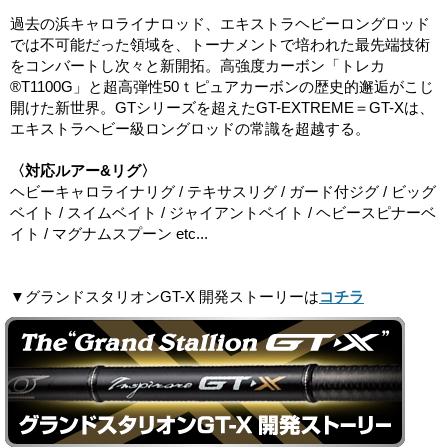
過去の浜キャロライナロッド、エキストラヘビーロングロッド
では不可能だった領域を、トーナメントで培われた最先端技術
をコンバートし次々と新開拓。高強度カーボン「トレカ
®T1100G」と超高弾性50ｔピュアカーボンの歴史的邂逅がこじ
開けた新世界。GTシリーズを超えたGT-EXTREME＝GT-Xは、
エキストラヘビー級ロングロッドの常識を超越する。
〈対応ルアー&リグ〉
ヘビーキャロライナリグ / テキサスリグ / ガード付ジグ / ビッグ
ベイト / スイムベイト / ジャイアントベイト / ヘビースピナーベ
イト / マグナムスプーン etc...
▼グランドスタリオンGT-X 開発ストーリーは
コチラ