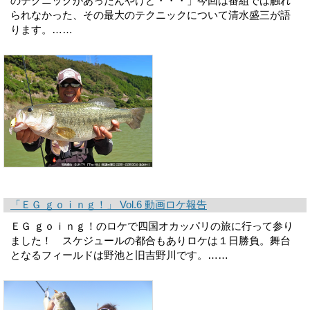
のテクニックがあったんやけど・・・」今回は番組では触れ
られなかった、その最大のテクニックについて清水盛三が語
ります。……
「ＥＧ ｇｏｉｎｇ！」 Vol.6 動画ロケ報告
ＥＧ ｇｏｉｎｇ！のロケで四国オカッパリの旅に行って参り
ました！ スケジュールの都合もありロケは１日勝負。舞台
となるフィールドは野池と旧吉野川です。……