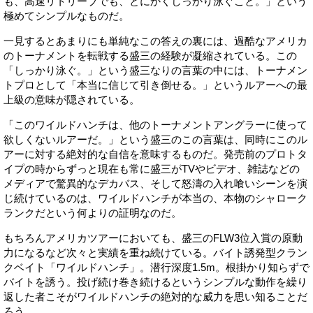
も、高速リトリーブでも、とにかくしっかり泳ぐこと。」という
極めてシンプルなものだ。
一見するとあまりにも単純なこの答えの裏には、過酷なアメリカ
のトーナメントを転戦する盛三の経験が凝縮されている。この
「しっかり泳ぐ。」という盛三なりの言葉の中には、トーナメン
トプロとして「本当に信じて引き倒せる。」というルアーへの最
上級の意味が隠されている。
「このワイルドハンチは、他のトーナメントアングラーに使って
欲しくないルアーだ。」という盛三のこの言葉は、同時にこのル
アーに対する絶対的な自信を意味するものだ。発売前のプロトタ
イプの時からずっと現在も常に盛三がTVやビデオ、雑誌などの
メディアで驚異的なデカバス、そして怒濤の入れ喰いシーンを演
じ続けているのは、ワイルドハンチが本当の、本物のシャローク
ランクだという何よりの証明なのだ。
もちろんアメリカツアーにおいても、盛三のFLW3位入賞の原動
力になるなど次々と実績を重ね続けている。バイト誘発型クラン
クベイト「ワイルドハンチ」。潜行深度1.5m。根掛かり知らずで
バイトを誘う。投げ続け巻き続けるというシンプルな動作を繰り
返した者こそがワイルドハンチの絶対的な威力を思い知ることだ
ろう。