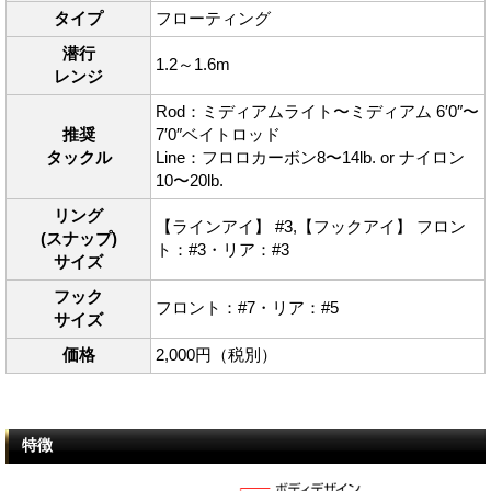
タイプ
フローティング
潜行
1.2～1.6m
レンジ
Rod：ミディアムライト〜ミディアム 6′0″〜
推奨
7′0″ベイトロッド
タックル
Line：フロロカーボン8〜14lb. or ナイロン
10〜20lb.
リング
【ラインアイ】 #3,【フックアイ】 フロン
(スナップ)
ト：#3・リア：#3
サイズ
フック
フロント：#7・リア：#5
サイズ
価格
2,000円（税別）
特徴