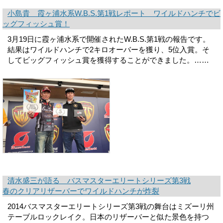
小島貴 霞ヶ浦水系W.B.S.第1戦レポート ワイルドハンチでビ
ッグフィッシュ賞！
3月19日に霞ヶ浦水系で開催されたW.B.S.第1戦の報告です。
結果はワイルドハンチで2キロオーバーを獲り、5位入賞。そ
してビッグフィッシュ賞を獲得することができました。……
清水盛三が語る バスマスターエリートシリーズ第3戦
春のクリアリザーバーでワイルドハンチが炸裂
2014バスマスターエリートシリーズ第3戦の舞台はミズーリ州
テーブルロックレイク。日本のリザーバーと似た景色を持つ