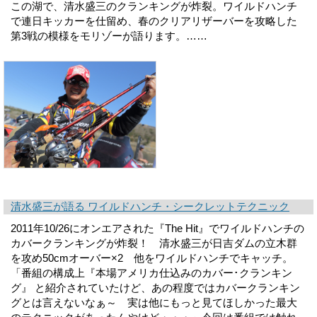
この湖で、清水盛三のクランキングが炸裂。ワイルドハンチ
で連日キッカーを仕留め、春のクリアリザーバーを攻略した
第3戦の模様をモリゾーが語ります。……
清水盛三が語る ワイルドハンチ・シークレットテクニック
2011年10/26にオンエアされた『The Hit』でワイルドハンチの
カバークランキングが炸裂！ 清水盛三が日吉ダムの立木群
を攻め50cmオーバー×2 他をワイルドハンチでキャッチ。
「番組の構成上『本場アメリカ仕込みのカバー･クランキン
グ』 と紹介されていたけど、あの程度ではカバークランキン
グとは言えないなぁ～ 実は他にもっと見てほしかった最大