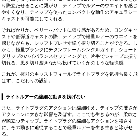
り際立たせることに繋がり、ティップでルアーのウエイトを感じ
やすくなり、ティップを使ったコンパクトな動作のアキュラシー
キャストを可能にしてくれる。
そればかりか、ベリー～バットに張り感があるため、ロングキャ
ストや低弾道キャストの際、ティップで軽量ルアーのウエイトを
感じながらも、シャフトブレせず鋭く振り切ることができる。し
かも、軽量ブランクにチタンフレームシングルガイド、ショート
グリップのハイバランスセッティングで、片手でシャープに振り
切れる。風を切り裂きながら投げていくかのような軽快感。
これが、抜群のキャストフィールでライトプラグを気持ち良く飛
ばす、こだわりの設計。
ライトルアーの繊細な動きを妨げない
また、ライトプラグのアクションは繊細ゆえ、ティップの硬さが
アクションに大きな影響を及ぼす。ここでも生きるのが、柔軟さ
が際立つティップ。ライトプラグの繊細なアクションを殺さず
に、その動きに追従することで軽量ルアーを生き生きと泳がせ
る。