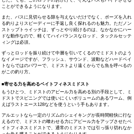
ことができるようになります。
また、バスに見切らせる隙を与えないだけでなく、ポーズを入れ
る釣りよりスピーディーに手返し良く探れるのも魅力。ただノン
ストップトゥイッチは、ずっとやり続けるのは、なかなかにハー
ドな動作なので、軽くてハイバランスなロッド、タックルセッテ
ィングは必須。
ずっとロッドを振り続けて中層を引いてくるのでミドストのよう
なイメージですが、フラッシュ、サウンド、波動などハードベイ
トならではのパワーで、ミドストより遠くからでも魚を呼べるの
がこの釣り方。
■寄せる力を高めるベイトフィネスミドスト
もうひとつ、ミドストのアピール力を高める別の手段として、ミ
ドストでスピニングでは使いにくいボリュームのあるワーム、例
えばラストエース128などを使うという手もあります。
アルエットなら一定のリズムのシェイキングが長時間軽快に行な
えるので、ミドストの喰わせる力にアピール力をアップさせたベ
イトフィネスミドストで、通常のミドストでは引っ張り切れなか
った魚を獲ることができるようになります。