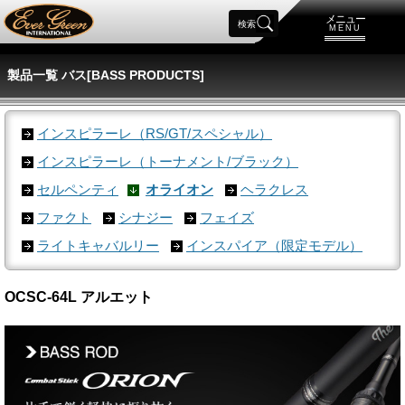
メニュー
検索
MENU
製品一覧 バス[BASS PRODUCTS]
インスピラーレ（RS/GT/スペシャル）
インスピラーレ（トーナメント/ブラック）
セルペンティ
オライオン
ヘラクレス
ファクト
シナジー
フェイズ
ライトキャバルリー
インスパイア（限定モデル）
OCSC-64L アルエット