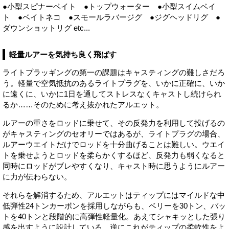
●小型スピナーベイト ●トップウォーター ●小型スイムベイ
ト ●ベイトネコ ●スモールラバージグ ●ジグヘッドリグ ●
ダウンショットリグ etc...
軽量ルアーを気持ち良く飛ばす
ライトプラッギングの第一の課題はキャスティングの難しさだろ
う。軽量で空気抵抗のあるライトプラグを、いかに正確に、いか
に遠くに、いかに1日を通してストレスなくキャストし続けられ
るか……そのために考え抜かれたアルエット。
ルアーの重さをロッドに乗せて、その反発力を利用して投げるの
がキャスティングのセオリーではあるが、ライトプラグの場合、
ルアーウエイトだけでロッドを十分曲げることは難しい。ウエイ
トを乗せようとロッドを柔らかくするほど、反発力も弱くなると
同時にロッドがブレやすくなり、キャスト時に思うようにルアー
に力が伝わらない。
それらを解消するため、アルエットはティップにはマイルドな中
低弾性24トンカーボンを採用しながらも、ベリーを30トン、バッ
トを40トンと段階的に高弾性軽量化。あえてシャキッとした張り
感を出すように設計している。逆にこれがティップの柔軟性をよ