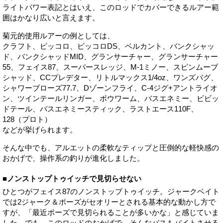
ライトパワー表記とはいえ、このロッドでカバーできるルアー範
囲はかなり広いと言えます。
菊元的使用ルアーの例としては、
クラフト、ピッコロ、ピッコロDS、ベルカント、バンクシャッ
ド、バンクシャッドMID、グランサーチャー、グランサーチャー
55、フェイス87、スーパースレッジ、M-1ミノー、スピンムーブ
シャッド、CCプレデター、リトルマックス1/4oz、ワンズバグ、
シャワーブローズ77.7、Dゾーンフライ、C-4ジグ+アントライオ
ン、ツインテールリンガー、ボウワーム、バスエネミー、ビビッ
ドテール、バスエネミースティック、ラストエース110F、
128（プロト）
などが挙げられます。
そんな中でも、アルエットの柔軟なティップと圧倒的な軽快感の
おかげで、操作系の釣りが進化しました。
■ノンストップトゥイッチで見切らせない
ひとつがフェイス87のノンストップトゥイッチ。ジャークベイト
では2ジャーク＆ポーズがセオリーとされる基本的な動かし方で
すが、「最近ポーズで見切られることが多いかな」と感じていま
した。でも、このロッドのおかげで、そんなバスもバイトさせる