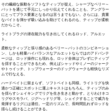
その繊細な振動をソフトなティップが捉え、シャープなベリー～
バットを通じて手元にしっかり伝えてくれることも、アングラー
にとってプラス要素となるのは言うまでもない。さらには、貴重
なバイトを弾かず吸い込みを助けてくれるのも、ティップが柔軟
だからこそ。
ライトプラグの潜在能力を引き出してくれるロッド、アルエッ
ト。
柔軟なティップと張り感のあるベリー～バットのコンビネーショ
ン、しかも軽量ハイバランスなアルエットならではのアドバンテ
ージは、ロッド操作にも現れる。ロッド全体はブレずにティップ
を揺することができるため、例えばシャッドやミノーのジャーク
やトゥイッチ、トップウォーターのドッグウォークも軽快なリズ
ムで行なえる。
ハードベイトに留まらず、ソフトベイトも同様。ライトリグを快
適かつ正確にスポットに運ぶキャストはもちろん、ティップのみ
を揺らすシェイキングでリグを生き生きと動かす。とりわけネコ
リグやスモラバ、ジグヘッドリグ等、シェイクすることで威力を
発揮するリグには適任。一定のリズムで、長時間乱れずロッドを
揺らし続けることができる。