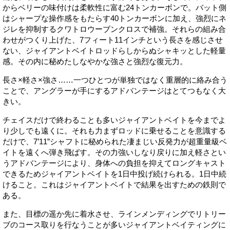
からベリーの味付けは柔軟性に富む24トンカーボンで。バット側
はシャープな操作感をもたらす40トンカーボンに加え、強烈にネ
ジレを抑制するクワトロウーブンクロスで補強。それらの組み合
わせがつくり上げた、7フィート11インチという長さを感じさせ
ない、ジャイアントベイトロッドらしからぬシャキッとした軽量
感。その内に秘めたしなやかな強さと強烈な復元力。
長さ×軽さ×強さ……一つひとつが単独ではなく重層的に絡み合う
ことで、アングラーが手にするアドバンテージはとてつもなく大
きい。
チェイスだけで終わることも多いジャイアントベイトを今までよ
り少しでも遠くに。それも力まずロッドに乗せることを意識する
だけで、7’11”シャフトに秘められた凄まじい反発力が超重量級ベ
イトを遠くへ弾き飛ばす。その力強いしなり戻りに加え軽さとい
うアドバンテージにより、身体への負担を抑えてロングキャスト
できるためジャイアントベイトを1日中投げ続けられる。1日中続
けること。これはジャイアントベイトで結果を出すための鉄則で
ある。
また、目標の遥か先に着水させ、ラインメンディングでリトリー
ブのコース取りを行なうことが多いジャイアントベイティングに