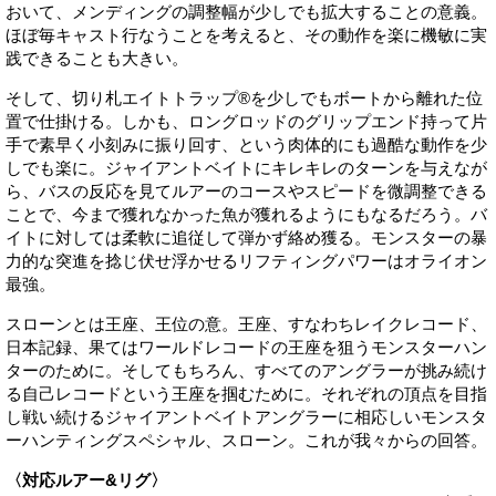
おいて、メンディングの調整幅が少しでも拡大することの意義。
ほぼ毎キャスト行なうことを考えると、その動作を楽に機敏に実
践できることも大きい。
そして、切り札エイトトラップ®を少しでもボートから離れた位
置で仕掛ける。しかも、ロングロッドのグリップエンド持って片
手で素早く小刻みに振り回す、という肉体的にも過酷な動作を少
しでも楽に。ジャイアントベイトにキレキレのターンを与えなが
ら、バスの反応を見てルアーのコースやスピードを微調整できる
ことで、今まで獲れなかった魚が獲れるようにもなるだろう。バ
イトに対しては柔軟に追従して弾かず絡め獲る。モンスターの暴
力的な突進を捻じ伏せ浮かせるリフティングパワーはオライオン
最強。
スローンとは王座、王位の意。王座、すなわちレイクレコード、
日本記録、果てはワールドレコードの王座を狙うモンスターハン
ターのために。そしてもちろん、すべてのアングラーが挑み続け
る自己レコードという王座を掴むために。それぞれの頂点を目指
し戦い続けるジャイアントベイトアングラーに相応しいモンスタ
ーハンティングスペシャル、スローン。これが我々からの回答。
〈対応ルアー&リグ〉