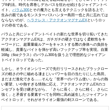
プ®釣法。時代を席巻しデカバスを狂わせ続けるジャイアントベ
イト、
バラム300
とその魔力とも言えるテクニックを語る上で、
生みの親であるモンスターバスハンター島田一也と共に忘れては
ならないのが、
ヘラクレス・アクテオンマグナムEX
というロッ
ドの存在である。
バラムと共にジャイアントベイトの新たな世界を切り拓いてきた
アクテオンマグナムEXは、ガチガチの硬さではなく柔軟性をキ
ーワードに、超重量級ルアーをキャストする際の身体への負担を
軽減し、貴重なバイトを弾かず高いフックアップ率を実現。自重
168g（6ozクラス）のバラム300を扱う上で理想的なジャイアン
トベイトロッドであった。
しかし、オライオンシリーズで先行リリースされたブラックロー
ズの軽さの中に秘める凄まじいパワーを目の当たりにした島田。
まだまだ進化できる……そんな「世界一のバラム使い」からの熱
い要望、いや熱すぎる情熱に応え、アクテオンマグナムEXのコ
ンセプトを受け継ぎながら、「さらに長く、さらに軽く、さらに
強く」と矛盾する要素すべてを同時に高め誕生したジャイアント
ベイトロッド、それがオライオン最強の剣スローンである。