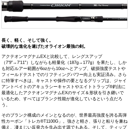
長く、軽く、そして強く。
破壊的な進化を遂げたオライオン最強の剣。
アクテオンマグナムEXと比較して、レングスアップ
（7’9”→7’11”）しながらも軽量化（187g→177g）を果たし、しか
も対応ルアー範囲が6ozから10ozへとアップ、破損強度テストや
フィールドテストでのリフティングパワー向上も実証済み。さら
に特筆すべきは、キャストや操作の要となるグリップは、ジャイ
アントベイトのアキュラシーキャストやエイトトラップ®釣法に
最適化したアクテオンマグナムEXのサイズ＆形状を引き継いで
いるため、すべてはブランク性能が進化しているという点だろ
う。
そのブランク構成のメインとなるのが、世界最高強度を誇る高弾
性カーボン「トレカ®T1100G」。強さと軽さ、張りと粘りを兼ね
備え、凄まじい反発力を生み出す源でもある。そして、ティップ