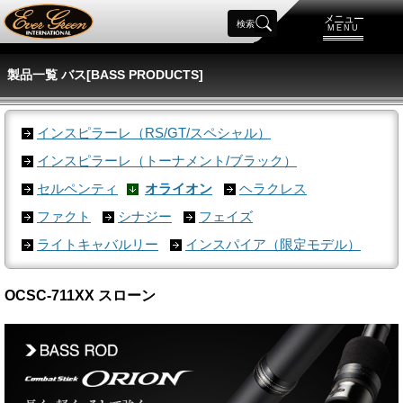
メニュー
検索
MENU
製品一覧 バス[BASS PRODUCTS]
インスピラーレ（RS/GT/スペシャル）
インスピラーレ（トーナメント/ブラック）
セルペンティ
オライオン
ヘラクレス
ファクト
シナジー
フェイズ
ライトキャバルリー
インスパイア（限定モデル）
OCSC-711XX スローン