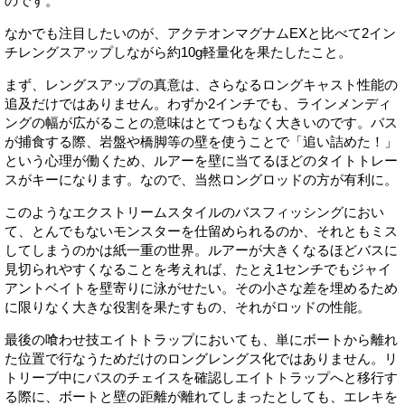
のです。
なかでも注目したいのが、アクテオンマグナムEXと比べて2イン
チレングスアップしながら約10g軽量化を果たしたこと。
まず、レングスアップの真意は、さらなるロングキャスト性能の
追及だけではありません。わずか2インチでも、ラインメンディ
ングの幅が広がることの意味はとてつもなく大きいのです。バス
が捕食する際、岩盤や橋脚等の壁を使うことで「追い詰めた！」
という心理が働くため、ルアーを壁に当てるほどのタイトトレー
スがキーになります。なので、当然ロングロッドの方が有利に。
このようなエクストリームスタイルのバスフィッシングにおい
て、とんでもないモンスターを仕留められるのか、それともミス
してしまうのかは紙一重の世界。ルアーが大きくなるほどバスに
見切られやすくなることを考えれば、たとえ1センチでもジャイ
アントベイトを壁寄りに泳がせたい。その小さな差を埋めるため
に限りなく大きな役割を果たすもの、それがロッドの性能。
最後の喰わせ技エイトトラップにおいても、単にボートから離れ
た位置で行なうためだけのロングレングス化ではありません。リ
トリーブ中にバスのチェイスを確認しエイトトラップへと移行す
る際に、ボートと壁の距離が離れてしまったとしても、エレキを