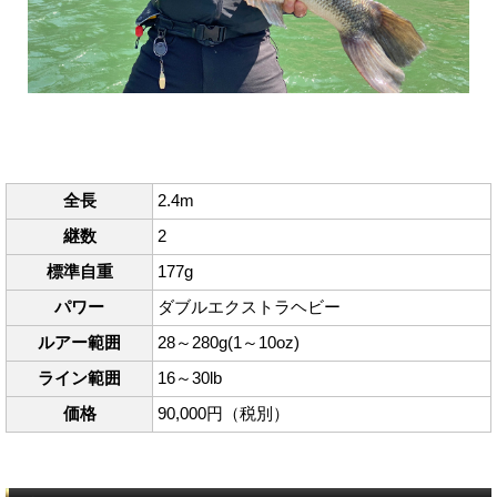
全長
2.4m
継数
2
標準自重
177g
パワー
ダブルエクストラヘビー
ルアー範囲
28～280g(1～10oz)
ライン範囲
16～30lb
価格
90,000円（税別）