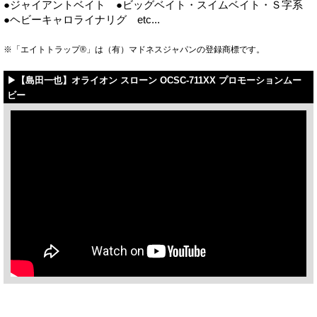
●ジャイアントベイト ●ビッグベイト・スイムベイト・Ｓ字系
●ヘビーキャロライナリグ etc...
※「エイトトラップ®」は（有）マドネスジャパンの登録商標です。
▶【島田一也】オライオン スローン OCSC-711XX プロモーションムー
ビー